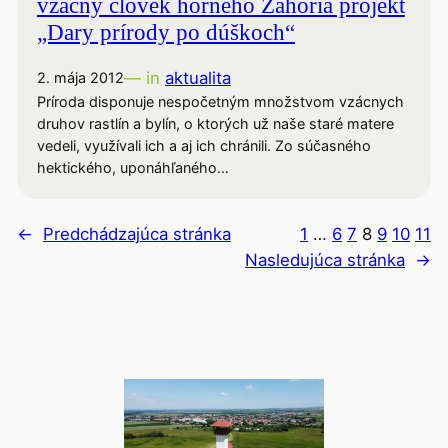
vzácny človek horného Záhoria projekt
„Dary prírody po dúškoch“
— in
aktualita
2. mája 2012
Príroda disponuje nespočetným množstvom vzácnych
druhov rastlín a bylín, o ktorých už naše staré matere
vedeli, využívali ich a aj ich chránili. Zo súčasného
hektického, uponáhľaného…
←
Predchádzajúca stránka
1
…
6
7
8
9
10
11
Nasledujúca stránka
→