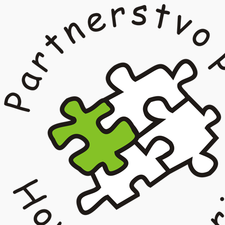
Prejsť
na
obsah