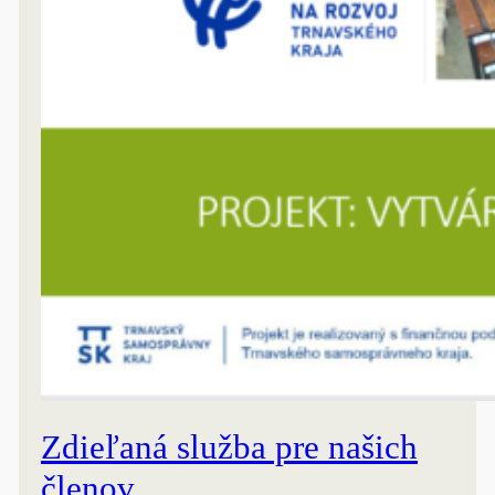
Zdieľaná služba pre našich
členov