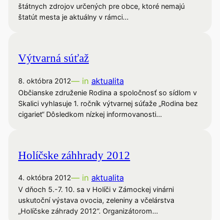
štátnych zdrojov určených pre obce, ktoré nemajú
štatút mesta je aktuálny v rámci…
Výtvarná súťaž
— in
aktualita
8. októbra 2012
Občianske združenie Rodina a spoločnosť so sídlom v
Skalici vyhlasuje 1. ročník výtvarnej súťaže „Rodina bez
cigariet“ Dôsledkom nízkej informovanosti…
Holíčske záhhrady 2012
— in
aktualita
4. októbra 2012
V dňoch 5.-7. 10. sa v Holíči v Zámockej vinárni
uskutoční výstava ovocia, zeleniny a včelárstva
„Holíčske záhrady 2012“. Organizátorom…