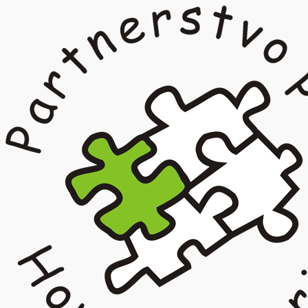
Prejsť
na
obsah