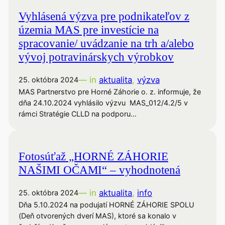
Vyhlásená výzva pre podnikateľov z
územia MAS pre investície na
spracovanie/ uvádzanie na trh a/alebo
vývoj potravinárskych výrobkov
— in
aktualita
, 
výzva
25. októbra 2024
MAS Partnerstvo pre Horné Záhorie o. z. informuje, že
dňa 24.10.2024 vyhlásilo výzvu MAS_012/4.2/5 v
rámci Stratégie CLLD na podporu…
Fotosúťaž „HORNÉ ZÁHORIE
NAŠIMI OČAMI“ – vyhodnotená
— in
aktualita
, 
info
25. októbra 2024
Dňa 5.10.2024 na podujatí HORNÉ ZÁHORIE SPOLU
(Deň otvorených dverí MAS), ktoré sa konalo v