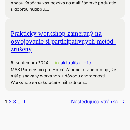
obcou Kopčany vás pozýva na multižánrové podujatie
s dobrou hudbou,…
Praktický workshop zameraný na
osvojovanie si participatívnych metód-
zrušený
— in
aktualita
, 
info
5. septembra 2024
MAS Partnerstvo pre Horné Záhorie o. z. informuje, že
ruší plánovaný workshop z dôvodu chorobnosti.
Workshop sa uskutoční v náhradnom…
1
2
3
…
11
Nasledujúca stránka
→