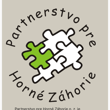
Partnerstvo pre Horné Záhorie o. z. je