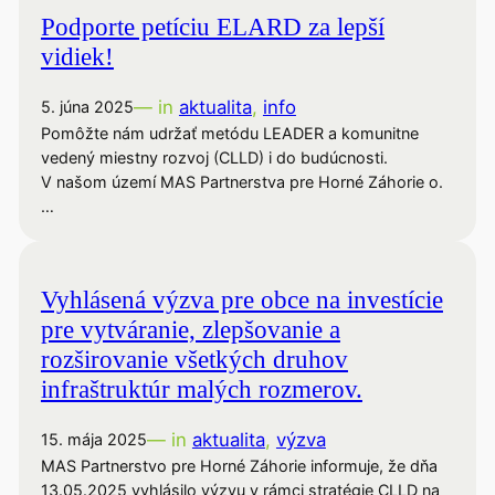
Podporte petíciu ELARD za lepší
vidiek!
— in
aktualita
, 
info
5. júna 2025
Pomôžte nám udržať metódu LEADER a komunitne
vedený miestny rozvoj (CLLD) i do budúcnosti.
V našom území MAS Partnerstva pre Horné Záhorie o.
…
Vyhlásená výzva pre obce na investície
pre vytváranie, zlepšovanie a
rozširovanie všetkých druhov
infraštruktúr malých rozmerov.
— in
aktualita
, 
výzva
15. mája 2025
MAS Partnerstvo pre Horné Záhorie informuje, že dňa
13.05.2025 vyhlásilo výzvu v rámci stratégie CLLD na