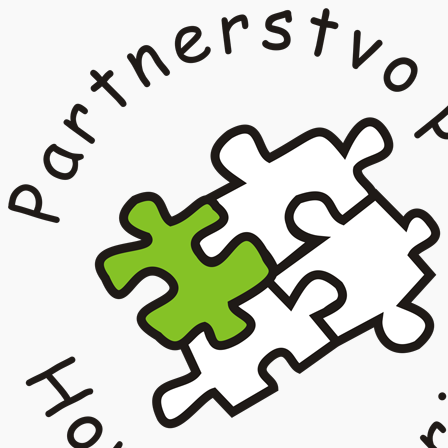
Prejsť
na
obsah