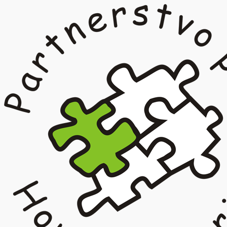
Prejsť
na
obsah