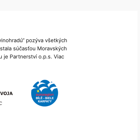
 vinohradú“ pozýva všetkých
sa stala súčasťou Moravských
 je Partnerství o.p.s. Viac