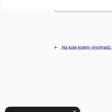
←
Na kole kolem vinohradú 
×