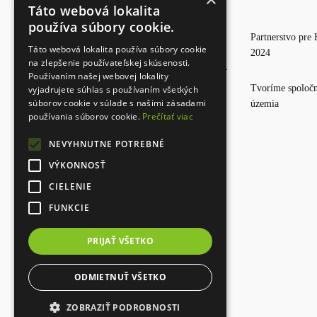
Táto webová lokalita
používa súbory cookie.
Partnerstvo pre 
Táto webová lokalita používa súbory cookie
2024
na zlepšenie používateľskej skúsenosti.
Používaním našej webovej lokality
Tvoríme spoločn
vyjadrujete súhlas s používaním všetkých
súborov cookie v súlade s našimi zásadami
územia
používania súborov cookie.
Prečítať viac
NEVYHNUTNE POTREBNÉ
VÝKONNOSŤ
CIELENIE
FUNKCIE
PRIJAŤ VŠETKO
Designed with
ODMIETNUŤ VŠETKO
ZOBRAZIŤ PODROBNOSTI