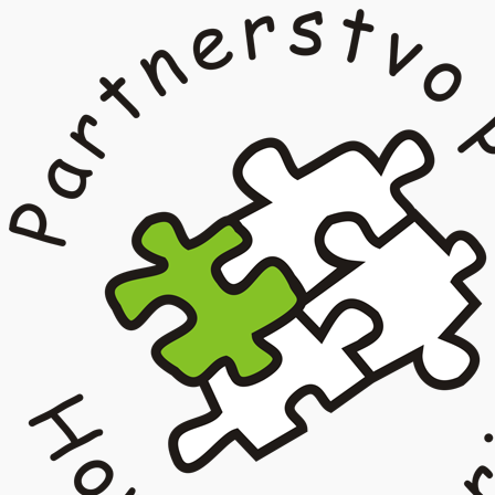
Prejsť
na
obsah