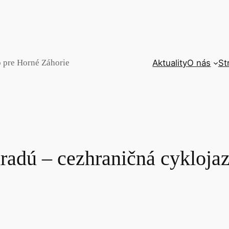
o pre Horné Záhorie
Aktuality
O nás
St
radú – cezhraničná cykloja