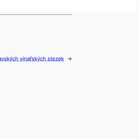
ravských vinařských stezek
→