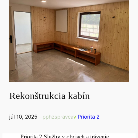
Rekonštrukcia kabín
júl 10, 2025
—
pphzspravca
v
Priorita 2
Priorita 2 Služby v obciach a trávenie