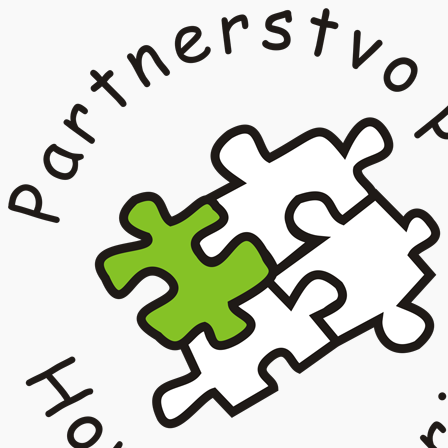
Prejsť
na
obsah