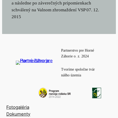
a následne po záverečných pripomienkach
schválený na Valnom zhromaždení VSP 07. 12.
2015
Partnerstvo pre Horné
Záhorie o. z. 2024
Tvoríme spoločne tvár
nášho územia
Fotogaléria
Dokumenty