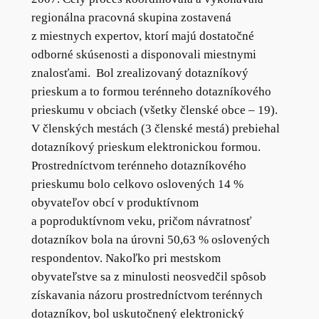
regionálna pracovná skupina zostavená
z miestnych expertov, ktorí majú dostatočné
odborné skúsenosti a disponovali miestnymi
znalosťami. Bol zrealizovaný dotazníkový
prieskum a to formou terénneho dotazníkového
prieskumu v obciach (všetky členské obce – 19).
V členských mestách (3 členské mestá) prebiehal
dotazníkový prieskum elektronickou formou.
Prostredníctvom terénneho dotazníkového
prieskumu bolo celkovo oslovených 14 %
obyvateľov obcí v produktívnom
a poproduktívnom veku, pričom návratnosť
dotazníkov bola na úrovni 50,63 % oslovených
respondentov. Nakoľko pri mestskom
obyvateľstve sa z minulosti neosvedčil spôsob
získavania názoru prostredníctvom terénnych
dotazníkov, bol uskutočnený elektronický