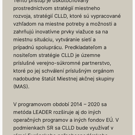
Tento prístup je uskutočňovaný
prostredníctvom stratégií miestneho
rozvoja, stratégií CLLD, ktoré sú vypracované
vzhľadom na miestne potreby a možnosti a
zahrňujú inovatívne prvky viažuce sa na
miestnu situáciu, vytváranie sietí a
prípadnú spoluprácu. Predkladateľom a
nositeľom stratégie CLLD je územne
príslušné verejno-súkromné partnerstvo,
ktoré po jej schválení príslušným orgánom
nadobudne štatút Miestnej akčnej skupiny
(MAS).
V programovom období 2014 – 2020 sa
metóda LEADER rozširuje aj do iných
operačných programov a iných fondov EÚ. V
podmienkach SR sa CLLD bude využívať v