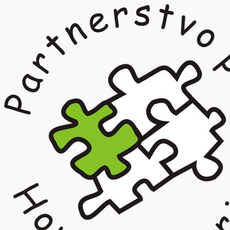
Prejsť
na
obsah