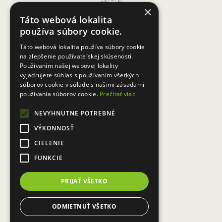
zrealizovalo pre MAS a iných
×
Táto webová lokalita
záujemcov zaujímavý seminár s
používa súbory cookie.
názvom „Nové směry a trendy v
Táto webová lokalita používa súbory cookie
marketingu místních produktů a
na zlepšenie používateľskej skúsenosti.
Používaním našej webovej lokality
venkovském cestovním ruchu“.
vyjadrujete súhlas s používaním všetkých
Seminár sa konal dňa 16. 03. 2011
súborov cookie v súlade s našimi zásadami
používania súborov cookie.
Prečítať viac
v Kongresovej sále zámku Křtiny.
Témy prednášané na seminári boli
NEVYHNUTNE POTREBNÉ
nadčasové, mimoriadne kvalitné,
VÝKONNOSŤ
orientované na vidiecke prostredie,
CIELENIE
ktoré pri svojom rozvoji sa tiež
FUNKCIE
musí správať trendovo a orientovať
PRIJAŤ VŠETKO
sa v trendoch.
ODMIETNUŤ VŠETKO
Členovia Partnerstva pre Horné