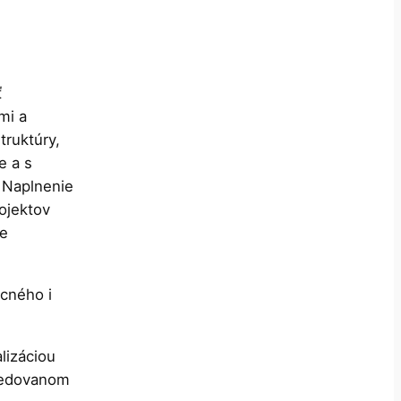
ť
mi a
truktúry,
e a s
 Naplnenie
ojektov
re
ecného i
lizáciou
sledovanom