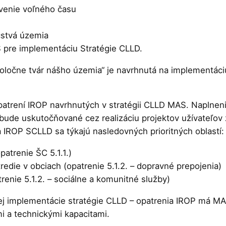
ávenie voľného času
čstvá územia
 pre implementáciu Stratégie CLLD.
oločne tvár nášho územia“ je navrhnutá na implementáci
 opatrení IROP navrhnutých v stratégii CLLD MAS. Naplnen
 bude uskutočňované cez realizáciu projektov užívateľov
 IROP SCLLD sa týkajú nasledovných prioritných oblastí:
atrenie ŠC 5.1.1.)
redie v obciach (opatrenie 5.1.2. – dopravné prepojenia)
renie 5.1.2. – sociálne a komunitné služby)
ej implementácie stratégie CLLD – opatrenia IROP má MA
i a technickými kapacitami.