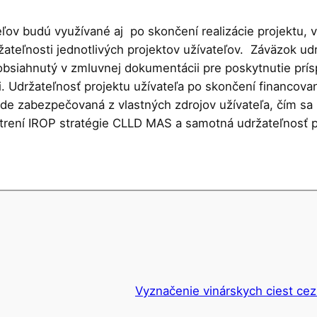
eľov budú využívané aj po skončení realizácie projektu,
teľnosti jednotlivých projektov užívateľov. Záväzok udr
obsiahnutý v zmluvnej dokumentácii pre poskytnutie prí
. Udržateľnosť projektu užívateľa po skončení financovan
de zabezpečovaná z vlastných zdrojov užívateľa, čím sa
trení IROP stratégie CLLD MAS a samotná udržateľnosť p
Vyznačenie vinárskych ciest cez