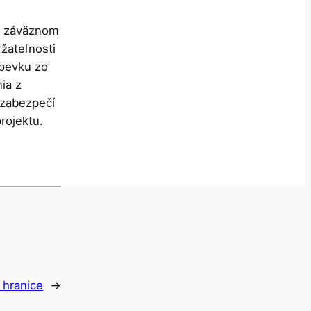
 v záväznom
žateľnosti
spevku zo
ia z
 zabezpečí
rojektu.
 hranice
→