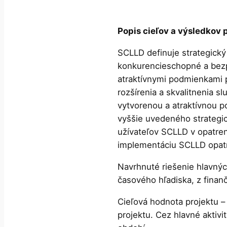
Popis cieľov a výsledkov 
SCLLD definuje strategický
konkurencieschopné a bezp
atraktívnymi podmienkami p
rozšírenia a skvalitnenia s
vytvorenou a atraktívnou p
vyššie uvedeného strategi
užívateľov SCLLD v opatren
implementáciu SCLLD opatr
Navrhnuté riešenie hlavných
časového hľadiska, z finan
Cieľová hodnota projektu 
projektu. Cez hlavné akti