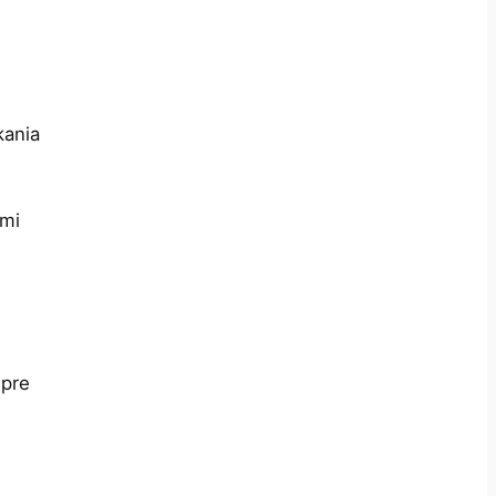
kania
ými
 pre
s