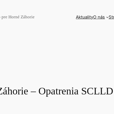
o pre Horné Záhorie
Aktuality
O nás
St
 Záhorie – Opatrenia SCLL