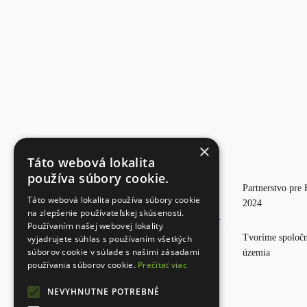
×
Táto webová lokalita
používa súbory cookie.
Partnerstvo pre 
Táto webová lokalita používa súbory cookie
2024
na zlepšenie používateľskej skúsenosti.
Používaním našej webovej lokality
Tvoríme spoločn
vyjadrujete súhlas s používaním všetkých
súborov cookie v súlade s našimi zásadami
územia
používania súborov cookie.
Prečítať viac
NEVYHNUTNE POTREBNÉ