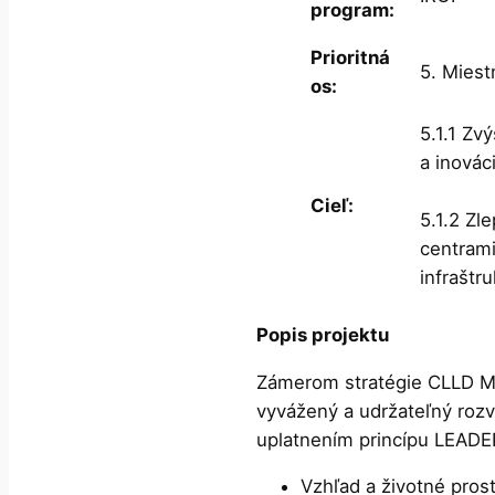
program:
Prioritná
5. Mies
os:
5.1.1 Zv
a inováci
Cieľ:
5.1.2 Zl
centrami
infraštr
Popis projektu
Zámerom stratégie CLLD MA
vyvážený a udržateľný rozv
uplatnením princípu LEADER
Vzhľad a životné pros