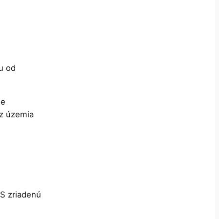
u od
ie
 z územia
S zriadenú