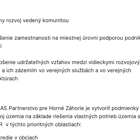
tny rozvoj vedený komunitou
ýšenie zamestnanosti na miestnej úrovni podporou podni
í
epšenie udržateľných vzťahov medzi vidieckymi rozvojov
 a ich zázemím vo verejných službách a vo verejných
uktúrach
S Partnerstvo pre Horné Záhorie je vytvoriť podmienky
oj územia na základe riešenia vlastných potrieb územia 
 v týchto prioritných oblastiach:
tredie v obciach