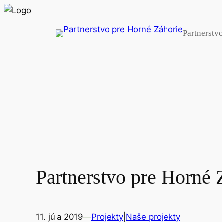
Prejsť
na
Partnerstv
obsah
Partnerstvo pre Horné
11. júla 2019
—
Projekty
|
Naše projekty