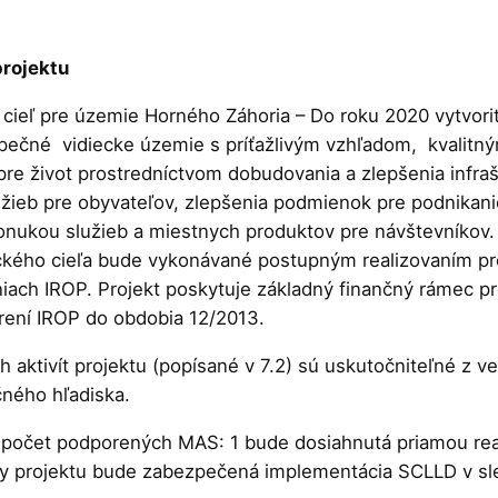
projektu
 cieľ pre územie Horného Záhoria – Do roku 2020 vytvori
ečné vidiecke územie s príťažlivým vzhľadom, kvalitný
re život prostredníctvom dobudovania a zlepšenia infraš
lužieb pre obyvateľov, zlepšenia podmienok pre podnikani
onukou služieb a miestnych produktov pre návštevníkov.
ckého cieľa bude vykonávané postupným realizovaním pr
iach IROP. Projekt poskytuje základný finančný rámec p
ení IROP do obdobia 12/2013.
 aktivít projektu (popísané v 7.2) sú uskutočniteľné z v
čného hľadiska.
– počet podporených MAS: 1 bude dosiahnutá priamou rea
vity projektu bude zabezpečená implementácia SCLLD v 