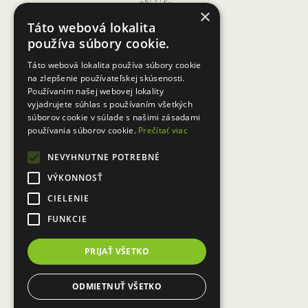
vinárskych ceist cez hranice“.
×
Táto webová lokalita
Projektovým lídrom je Partnerství,
používa súbory cookie.
o.p.s a je financovaný z Fondu
Táto webová lokalita používa súbory cookie
malých projektov, Interreg V A SR-
na zlepšenie používateľskej skúsenosti.
ČR. V našom regióne horného
Používaním našej webovej lokality
vyjadrujete súhlas s používaním všetkých
Záhoria sa v teréne doznačí
súborov cookie v súlade s našimi zásadami
značkami Skalicá vinárska cesta a
používania súborov cookie.
Prečítať viac
uskutoční sa cezhraničná
NEVYHNUTNE POTREBNÉ
cyklojazda. Viac informácií
tu
.
VÝKONNOSŤ
CIELENIE
FUNKCIE
PRIJAŤ VŠETKO
←
Predĺženie
Projekt:
uzávierky
Návštevnícke
ODMIETNUŤ VŠETKO
výziev 4.2 a 7.4
centrum MAS