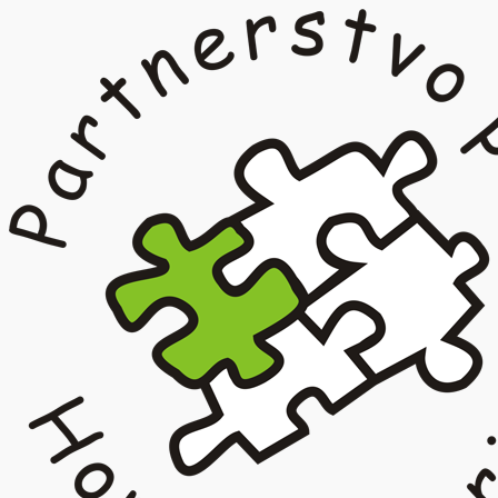
Prejsť
na
obsah