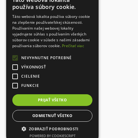
Dokumenty
používa súbory cookie.
Kontakt
Táto webová lokalita používa súbory cookie
Ochrana osobných údajov
na zlepšenie používateľskej skúsenosti.
Používaním našej webovej lokality
vyjadrujete súhlas s používaním všetkých
súborov cookie v súlade s našimi zásadami
Designed with
používania súborov cookie.
Prečítať viac
NEVYHNUTNE POTREBNÉ
VÝKONNOSŤ
CIELENIE
FUNKCIE
PRIJAŤ VŠETKO
ODMIETNUŤ VŠETKO
ZOBRAZIŤ PODROBNOSTI
POWERED BY COOKIESCRIPT