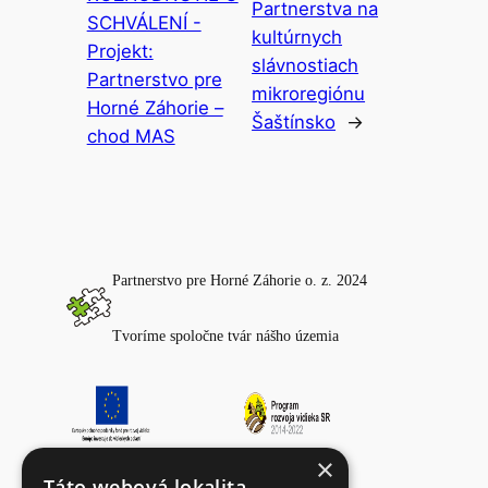
Partnerstva na
SCHVÁLENÍ -
kultúrnych
Projekt:
slávnostiach
Partnerstvo pre
mikroregiónu
Horné Záhorie –
Šaštínsko
→
chod MAS
Partnerstvo pre Horné Záhorie o. z. 2024
Tvoríme spoločne tvár nášho územia
×
Fotogaléria
Táto webová lokalita