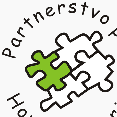
Prejsť
na
obsah