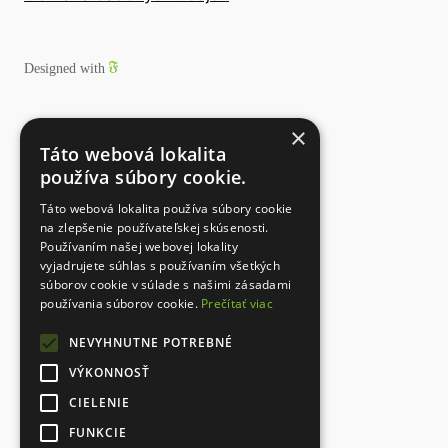
Designed with
×
Táto webová lokalita
používa súbory cookie.
Táto webová lokalita používa súbory cookie
na zlepšenie používateľskej skúsenosti.
Používaním našej webovej lokality
vyjadrujete súhlas s používaním všetkých
súborov cookie v súlade s našimi zásadami
používania súborov cookie.
Prečítať viac
NEVYHNUTNE POTREBNÉ
VÝKONNOSŤ
CIELENIE
FUNKCIE