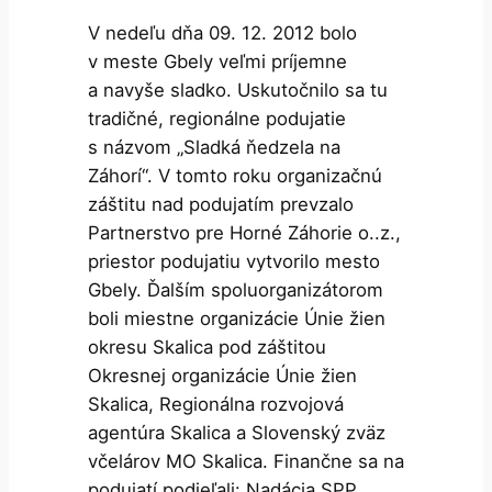
V nedeľu dňa 09. 12. 2012 bolo
v meste Gbely veľmi príjemne
a navyše sladko. Uskutočnilo sa tu
tradičné, regionálne podujatie
s názvom „Sladká ňedzela na
Záhorí“. V tomto roku organizačnú
záštitu nad podujatím prevzalo
Partnerstvo pre Horné Záhorie o..z.,
priestor podujatiu vytvorilo mesto
Gbely. Ďalším spoluorganizátorom
boli miestne organizácie Únie žien
okresu Skalica pod záštitou
Okresnej organizácie Únie žien
Skalica, Regionálna rozvojová
agentúra Skalica a Slovenský zväz
včelárov MO Skalica. Finančne sa na
podujatí podieľali: Nadácia SPP,