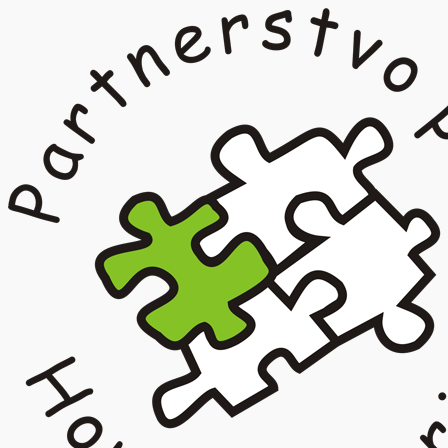
Prejsť
na
obsah