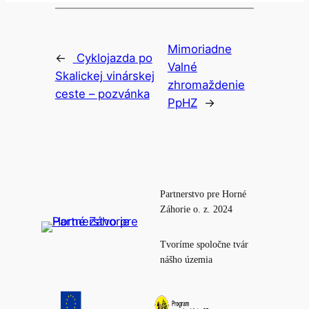
Mimoriadne
←
Cyklojazda po
Valné
Skalickej vinárskej
zhromaždenie
ceste – pozvánka
PpHZ
→
Partnerstvo pre Horné
Záhorie o. z. 2024
Tvoríme spoločne tvár
nášho územia