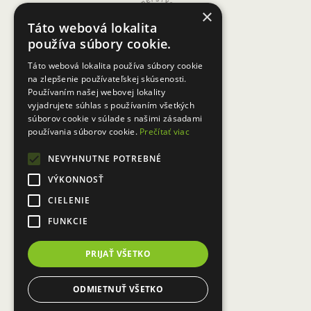
Skalici sa presunula do kultúrneho
×
Táto webová lokalita
domu v Gbeloch kde bude v
používa súbory cookie.
nahliadnutiu do 05. 05. 2023.
Táto webová lokalita používa súbory cookie
na zlepšenie používateľskej skúsenosti.
Bližšie informácie k výstave na
Používaním našej webovej lokality
vyjadrujete súhlas s používaním všetkých
stiahnutie
tu.
súborov cookie v súlade s našimi zásadami
používania súborov cookie.
Prečítať viac
Zoznam ocenených diel za roky
NEVYHNUTNE POTREBNÉ
2009-2021 si môžete pozrieť
tu.
VÝKONNOSŤ
CIELENIE
FUNKCIE
←
Novo vyhlásené
Harmonogram
PRIJAŤ VŠETKO
výzvy pre obce a
výziev z PRV
ODMIETNUŤ VŠETKO
združenia obcí z
na rok 2023