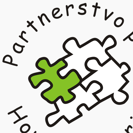
Prejsť
na
obsah