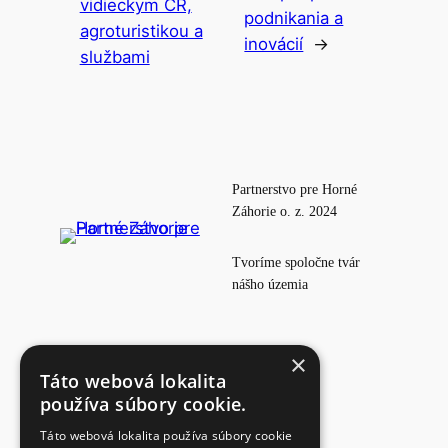
vidieckym CR,
podnikania a
agroturistikou a
inovácií
→
službami
Partnerstvo pre Horné
Záhorie o. z. 2024
Tvoríme spoločne tvár
nášho územia
×
Táto webová lokalita
Fotogaléria
používa súbory cookie.
Dokumenty
Kontakt
Táto webová lokalita používa súbory cookie