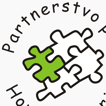
Prejsť
na
obsah