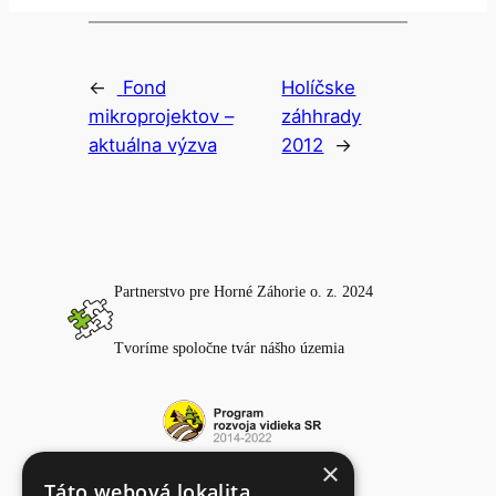
←
Fond
Holíčske
mikroprojektov –
záhhrady
aktuálna výzva
2012
→
Partnerstvo pre Horné Záhorie o. z. 2024
Tvoríme spoločne tvár nášho územia
×
Fotogaléria
Táto webová lokalita