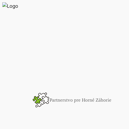
Prejsť
na
obsah
Partnerstvo pre Horné Záhorie