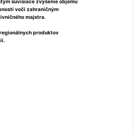
 stým súvisiace zvýšenie objemu
opnosti voči zahraničným
ivničného majstra.
 regionálnych produktov
í.