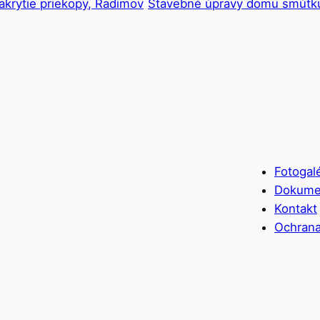
zakrytie priekopy, Radimov
Stavebné úpravy domu smútk
Fotogalé
Dokume
Kontakt
Ochrana