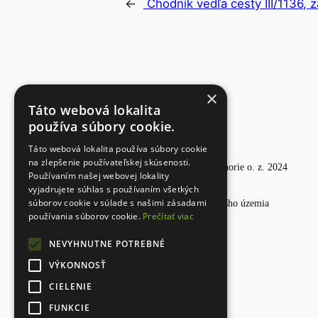
←
Chodník vedľa cesty III/1136, 
×
Táto webová lokalita
používa súbory cookie.
Táto webová lokalita používa súbory cookie
na zlepšenie používateľskej skúsenosti.
Partnerstvo pre Horné Záhorie o. z. 2024
Používaním našej webovej lokality
vyjadrujete súhlas s používaním všetkých
súborov cookie v súlade s našimi zásadami
Tvoríme spoločne tvár nášho územia
používania súborov cookie.
Prečítať viac
NEVYHNUTNE POTREBNÉ
VÝKONNOSŤ
CIELENIE
FUNKCIE