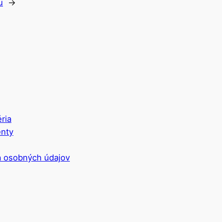
u
→
ria
nty
 osobných údajov