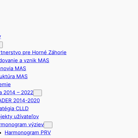
y
tnerstvo pre Horné Záhorie
dovanie a vznik MAS
enovia MAS
ruktúra MAS
emie
ia 2014 – 2022
ADER 2014-2020
ratégia CLLD
jekty užívateľov
rmonogram výziev
Harmonogram PRV