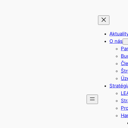
Aktualit
O nás
Par
Bu
Čl
Št
Úz
Stratég
LE
St
Pro
Ha