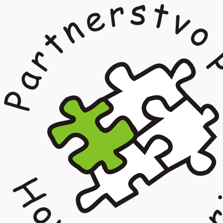
Prejsť
na
obsah