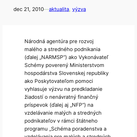
dec 21, 2010
—
aktualita
, 
výzva
Národná agentúra pre rozvoj
malého a stredného podnikania
(ďalej „NARMSP“) ako Vykonávateľ
Schémy poverený Ministerstvom
hospodárstva Slovenskej republiky
ako Poskytovateľom pomoci
vyhlasuje výzvu na predkladanie
žiadostí o nenávratný finančný
príspevok (ďalej aj „NFP“) na
vzdelávanie malých a stredných
podnikateľov v rámci štátneho
programu „Schéma poradenstva a
vzdelávania pre malých a stredných