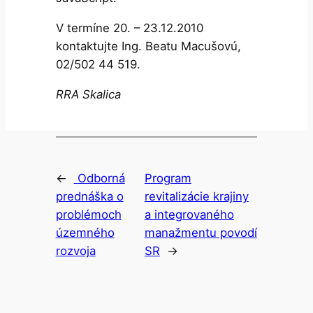
V termíne 20. – 23.12.2010
kontaktujte Ing. Beatu Macušovú,
02/502 44 519.
RRA Skalica
←
Odborná
Program
prednáška o
revitalizácie krajiny
problémoch
a integrovaného
územného
manažmentu povodí
rozvoja
SR
→