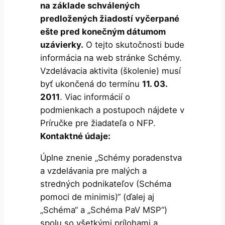
na základe schválených
predložených žiadostí vyčerpané
ešte pred konečným dátumom
uzávierky.
O tejto skutočnosti bude
informácia na web stránke Schémy.
Vzdelávacia aktivita (školenie) musí
byť ukončená do termínu
11. 03.
2011
. Viac informácií o
podmienkach a postupoch nájdete v
Príručke pre žiadateľa o NFP.
Kontaktné údaje:
Úplne znenie „Schémy poradenstva
a vzdelávania pre malých a
stredných podnikateľov (Schéma
pomoci de minimis)“ (ďalej aj
„Schéma“ a „Schéma PaV MSP“)
spolu so všetkými prílohami a