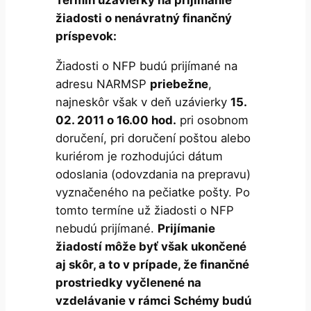
Termín uzávierky na prijímanie
žiadosti o nenávratný finančný
príspevok:
Žiadosti o NFP budú prijímané na
adresu NARMSP
priebežne
,
najneskôr však v deň uzávierky
15.
02. 2011 o 16.00 hod.
pri osobnom
doručení, pri doručení poštou alebo
kuriérom je rozhodujúci dátum
odoslania (odovzdania na prepravu)
vyznačeného na pečiatke pošty. Po
tomto termíne už žiadosti o NFP
nebudú prijímané.
Prijímanie
žiadostí môže byť však ukončené
aj skôr, a to v prípade, že finančné
prostriedky vyčlenené na
vzdelávanie v rámci Schémy budú