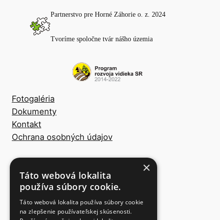
Partnerstvo pre Horné Záhorie o. z. 2024
Tvoríme spoločne tvár nášho územia
Fotogaléria
Dokumenty
Kontakt
Ochrana osobných údajov
×
Táto webová lokalita
Designed with
používa súbory cookie.
Táto webová lokalita používa súbory cookie
na zlepšenie používateľskej skúsenosti.