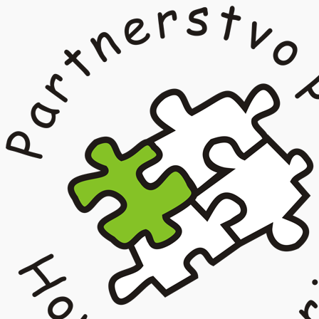
Prejsť
na
obsah