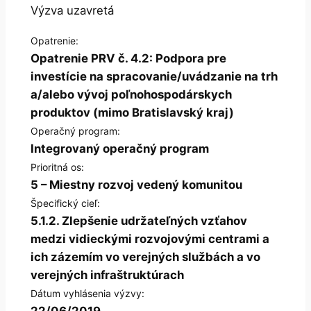
Výzva uzavretá
Opatrenie:
Opatrenie PRV č. 4.2: Podpora pre
investície na spracovanie/uvádzanie na trh
a/alebo vývoj poľnohospodárskych
produktov (mimo Bratislavský kraj)
Operačný program:
Integrovaný operačný program
Prioritná os:
5 – Miestny rozvoj vedený komunitou
Špecifický cieľ:
5.1.2. Zlepšenie udržateľných vzťahov
medzi vidieckými rozvojovými centrami a
ich zázemím vo verejných službách a vo
verejných infraštruktúrach
Dátum vyhlásenia výzvy:
22/06/2019