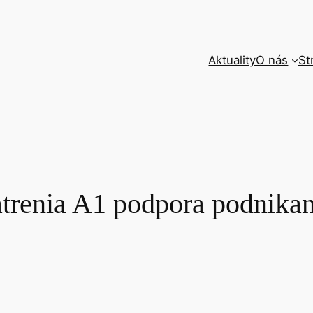
Aktuality
O nás
St
trenia A1 podpora podnikani