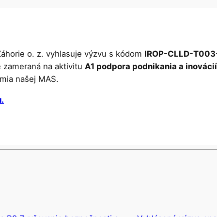
áhorie o. z. vyhlasuje výzvu s kódom
IROP-CLLD-T003
e zameraná na aktivitu
A1 podpora podnikania a inovácií
emia našej MAS.
u.