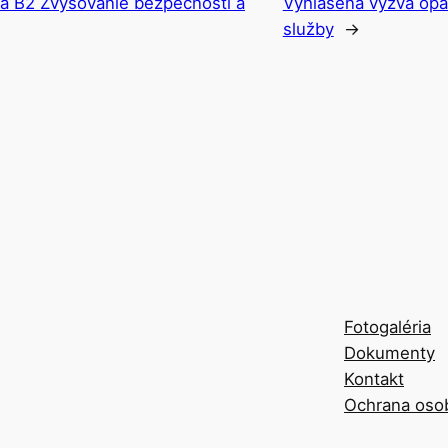
ia B2 Zvyšovanie bezpečnosti a
Vyhlásená výzva opa
služby
→
Fotogaléria
Dokumenty
Kontakt
Ochrana oso