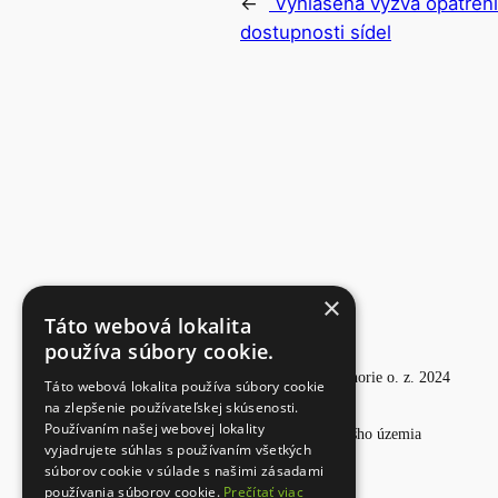
←
Vyhlásená výzva opatren
dostupnosti sídel
×
Táto webová lokalita
používa súbory cookie.
Partnerstvo pre Horné Záhorie o. z. 2024
Táto webová lokalita používa súbory cookie
na zlepšenie používateľskej skúsenosti.
Používaním našej webovej lokality
Tvoríme spoločne tvár nášho územia
vyjadrujete súhlas s používaním všetkých
súborov cookie v súlade s našimi zásadami
používania súborov cookie.
Prečítať viac