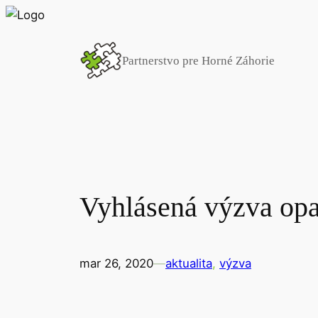
Prejsť
na
obsah
Partnerstvo pre Horné Záhorie
Vyhlásená výzva opa
mar 26, 2020
—
aktualita
, 
výzva